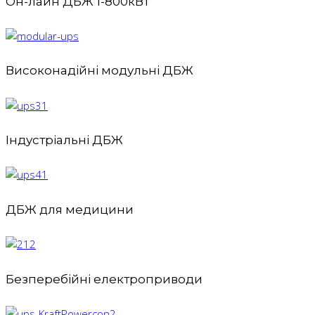
Он-лайн ДБЖ 1-800кВт
Високонадійні модульні ДБЖ
Індустріальні ДБЖ
ДБЖ для медицини
Безперебійні електроприводи