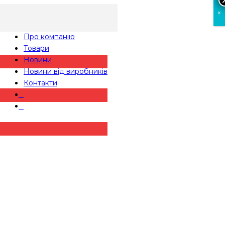
×
Про компанію
Товари
Новини
Новини від виробників
Контакти
⠀
⠀