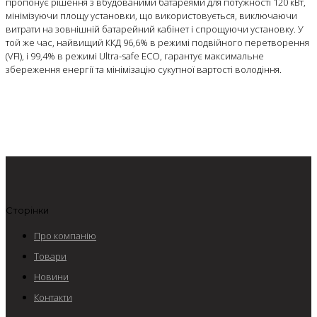
пропонує рішення з вбудованими батареями для потужності 120 кВт,
мінімізуючи площу установки, що використовується, виключаючи
витрати на зовнішній батарейний кабінет і спрощуючи установку. У
той же час, найвищий ККД 96,6% в режимі подвійного перетворення
(VFI), і 99,4% в режимі Ultra-safe ECO, гарантує максимальне
збереження енергії та мінімізацію сукупної вартості володіння.
Сторінки
Про компанію
Товари
Новини
Контакти