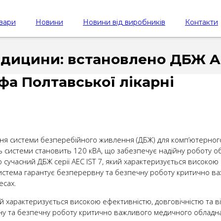
вари
Новини
Новини від виробників
Контакти
дицини: встановлено ДБЖ AE
фа Полтавської лікарні
ня системи безперебійного живлення (ДБЖ) для комп’ютерного
ть системи становить 120 кВА, що забезпечує надійну роботу об
сучасний ДБЖ серії AEC IST 7, який характеризується високою
 система гарантує безперервну та безпечну роботу критично 
есах.
кий характеризується високою ефективністю, довговічністю та 
вну та безпечну роботу критично важливого медичного обладн