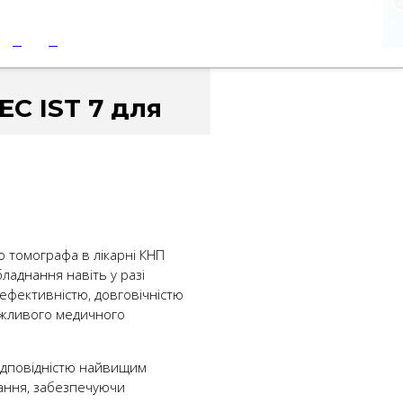
×
⠀
⠀
C IST 7 для
 томографа в лікарні КНП
ладнання навіть у разі
 ефективністю, довговічністю
важливого медичного
відповідністю найвищим
ання, забезпечуючи