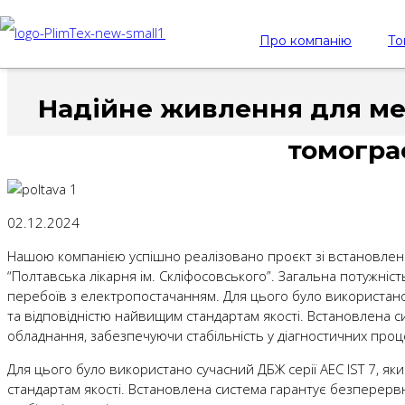
Про компанію
То
Надійне живлення для ме
томогра
02.12.2024
Нашою компанією успішно реалізовано проєкт зі встановлен
“Полтавська лікарня ім. Скліфосовського”. Загальна потужніс
перебоїв з електропостачанням. Для цього було використано 
та відповідністю найвищим стандартам якості. Встановлена
обладнання, забезпечуючи стабільність у діагностичних проц
Для цього було використано сучасний ДБЖ серії AEC IST 7, я
стандартам якості. Встановлена система гарантує безперер