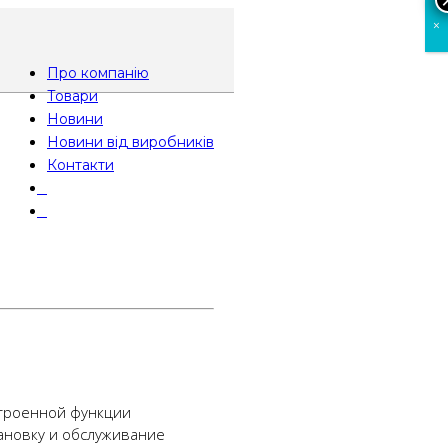
×
Про компанію
Товари
Новини
Новини від виробників
Контакти
⠀
⠀
строенной функции
ановку и обслуживание