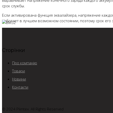
Выравнивает напряжение конечного заряда каждого аккумул
срок службы.
Если активирована функция эквалайзера, напряжение каждог
работает в лучшем возможном состоянии, поэтому срок его 
Сторінки
Про компанію
Товари
Новини
Контакти
© 2024 Plimtex. All Rights Reserved