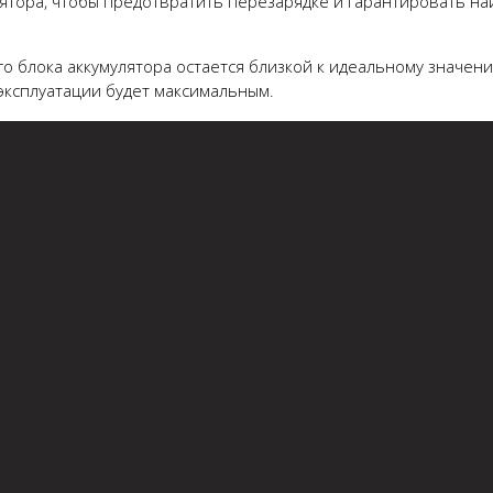
ятора, чтобы предотвратить перезарядке и гарантировать н
о блока аккумулятора остается близкой к идеальному значен
эксплуатации будет максимальным.